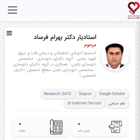
Toggle
igation
استادیار دکتر بهرام فرساد
مرحوم
انستیتو آموزشی تحقیقاتی و درمانی قلب و عروق
شهید رجایی - گروه: دکترای داروسازی - متخصص
داروسازی بالینی - همکاری در گروه: دکترای داروسازی
- متخصص داروسازی بالینی
مقطع تحصیلی: دکترای
تخصصی
|
Research GATE
Scopus
Google Scholar
علم سنجی
dr-bahram farsad
۰
۰
پایان نامه
مقاله