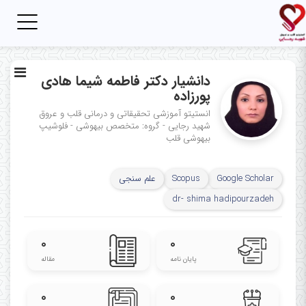
Toggle
igation
دانشیار دکتر فاطمه شیما هادی
پورزاده
انستیتو آموزشی تحقیقاتی و درمانی قلب و عروق
شهید رجایی - گروه: متخصص بیهوشی - فلوشیپ
بیهوشی قلب
Google Scholar
Scopus
علم سنجی
dr- shima hadipourzadeh
۰
۰
پایان نامه
مقاله
۰
۰