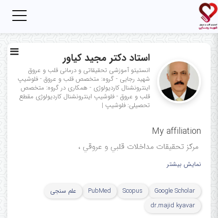
Toggle
igation
استاد دکتر مجید کیاور
انستیتو آموزشی تحقیقاتی و درمانی قلب و عروق
شهید رجایی - گروه: متخصص قلب و عروق - فلوشیپ
اینترونشنال کاردیولوژی - همکاری در گروه: متخصص
قلب و عروق - فلوشیپ اینترونشنال کاردیولوژی
مقطع
تحصیلی: فلوشیپ
|
My affiliation
ﻣﺮﻛﺰ ﺗﺤﻘﯿﻘﺎت ﻣﺪاﺧﻼت ﻗﻠﺒﻲ و ﻋﺮوﻗﻲ ،
مرکز آموزشی، تحقیقاتی و درمانی
نمایش بیشتر
قلب و عروق شهید رجایی، دانشگاه
Google Scholar
Scopus
PubMed
علم سنجی
علوم پزشکی ایران، تهران، ایران
dr.majid kyavar
Cardiovascular Intervention Research